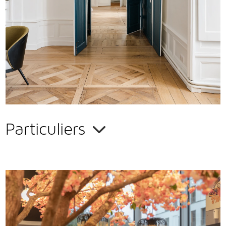
Vous avez un projet de rénovation intérieure ?
Sollicitez l'expertise et l'avis professionnel de
Claire-Marie
Cousinard
,
architecte d'intérieur
. Son regard vous permettra
d'
optimiser le potentiel de votre intérieur
et de faire les
meilleurs choix.
EN SAVOIR PLUS
Particuliers
Restaurants
, hôtels,
magasins…
les professionnels ont, eux
aussi, besoin de conseils pour
optimiser leurs espaces
et
créer
un univers esthétique, fonctionnel et agréable
, pour leurs
clients comme pour leurs salariés. Petite ou grande structure,
votre
architecte d'intérieur, Claire-Marie Cousinard
, vous fait
bénéficier de toute son expérience en
aménagement