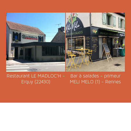
Restaurant LE MADLOC'H -
Bar à salades - primeur
Erquy (22430)
MELI MELO (1) - Rennes