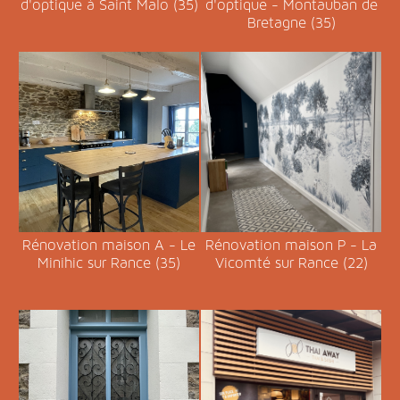
d'optique à Saint Malo (35)
d'optique - Montauban de
Bretagne (35)
Rénovation maison A - Le
Rénovation maison P - La
Minihic sur Rance (35)
Vicomté sur Rance (22)