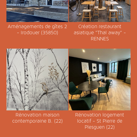
Aménagements de gîtes 2
Création restaurant
- Irodouer (35850)
asiatique "Thaï away" -
RENNES
Rénovation maison
Rénovation logement
contemporaine B. (22)
locatif - St Pierre de
Plesguen (22)