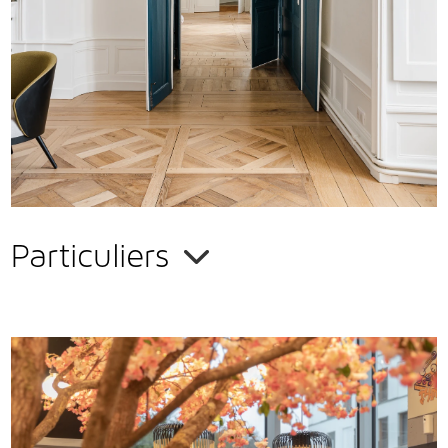
Vous avez un projet de rénovation intérieure ?
Sollicitez l'expertise et l'avis professionnel de
Claire-Marie
Cousinard
,
architecte d'intérieur
. Son regard vous permettra
d'
optimiser le potentiel de votre intérieur
et de faire les
meilleurs choix.
EN SAVOIR PLUS
Particuliers
Restaurants
, hôtels,
magasins…
les professionnels ont, eux
aussi, besoin de conseils pour
optimiser leurs espaces
et
créer
un univers esthétique, fonctionnel et agréable
, pour leurs
clients comme pour leurs salariés. Petite ou grande structure,
votre
architecte d'intérieur, Claire-Marie Cousinard
, vous fait
bénéficier de toute son expérience en
aménagement