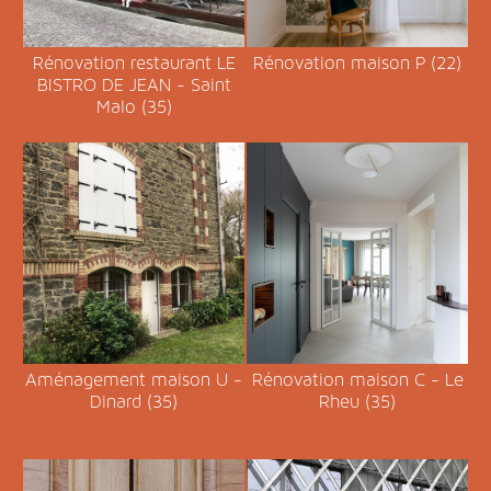
Rénovation restaurant LE
Rénovation maison P (22)
BISTRO DE JEAN - Saint
Malo (35)
Aménagement maison U -
Rénovation maison C - Le
Dinard (35)
Rheu (35)