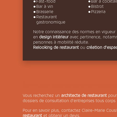
fast-food
bar à cocktai
bar à vin
bistrot
brasserie
pizzeria
restaurant
gastronomique
Notre connaissance des normes en vigueu
en
design intérieur
avec pertinence, notamm
personnes à mobilité réduite.
Relooking de restaurant
ou
création d'espa
Devis pour agencement de restaura
Vous recherchez un
architecte de restaurant
pour 
dossiers de consultation d'entreprises tous corps 
Pour en savoir plus, contactez Claire-Marie Cousi
restaurant
et obtenir un devis.