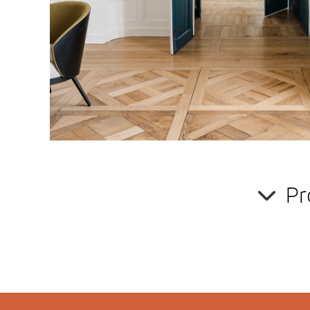
Vous avez un projet de rénovation intérieure ?
Sollicitez l'expertise et l'avis professionnel de
Clair
Cousinard
,
architecte d'intérieur
. Son regard vous p
potentiel de votre intérieur
et de faire les meilleurs
Pr