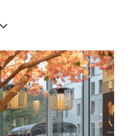
gasins…
les professionnels ont, eux aussi, besoin
er leurs espaces
et
créer un univers esthétique,
, pour leurs clients comme pour leurs salariés.
ure, votre
architecte d'intérieur, Claire-Marie
énéficier de toute son expérience en
aménagement
EN SAVOIR PLUS