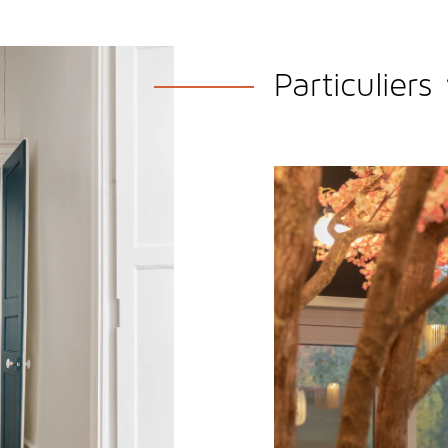
Particuliers
Restaurants
, hôtels,
ma
de conseils pour
optimis
fonctionnel et agréable
Petite ou grande struct
Cousinard
, vous fait b
professionnel
.