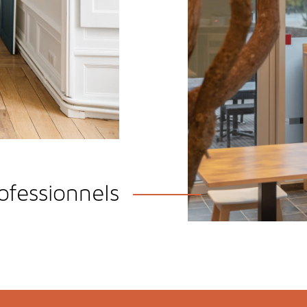
e-Marie
ermettra d'
optimiser le
 choix.
EN SAVOIR PLUS
ofessionnels