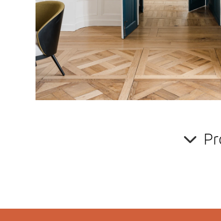
Vous avez un projet de rénovation intérieure ?
Sollicitez l'expertise et l'avis professionnel de
Clair
Cousinard
,
architecte d'intérieur
. Son regard vous p
potentiel de votre intérieur
et de faire les meilleurs
Pr