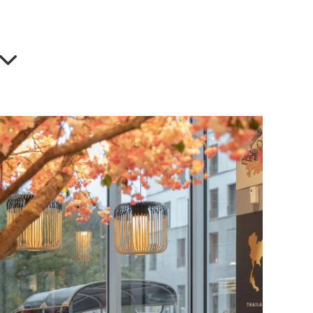
gasins…
les professionnels ont, eux aussi, besoin
er leurs espaces
et
créer un univers esthétique,
, pour leurs clients comme pour leurs salariés.
ure, votre
architecte d'intérieur, Claire-Marie
énéficier de toute son expérience en
aménagement
EN SAVOIR PLUS