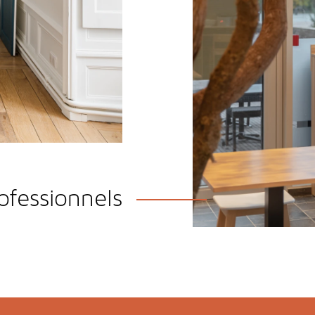
e-Marie
ermettra d'
optimiser le
 choix.
EN SAVOIR PLUS
ofessionnels