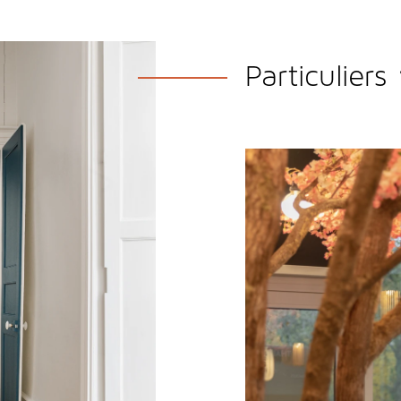
Particuliers
Restaurants
, hôtels,
ma
de conseils pour
optimis
fonctionnel et agréable
Petite ou grande struct
Cousinard
, vous fait b
professionnel
.