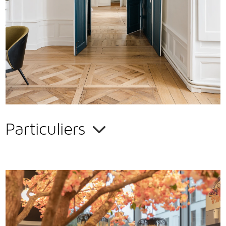
Vous avez un projet de rénovation intérieure ?
Sollicitez l'expertise et l'avis professionnel de
Claire-Marie
Cousinard
,
architecte d'intérieur
. Son regard vous permettra
d'
optimiser le potentiel de votre intérieur
et de faire les
meilleurs choix.
EN SAVOIR PLUS
Particuliers
Restaurants
, hôtels,
magasins…
les professionnels ont, eux
aussi, besoin de conseils pour
optimiser leurs espaces
et
créer
un univers esthétique, fonctionnel et agréable
, pour leurs
clients comme pour leurs salariés. Petite ou grande structure,
votre
architecte d'intérieur, Claire-Marie Cousinard
, vous fait
bénéficier de toute son expérience en
aménagement